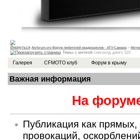
Atvforum.org Форум любителей квадроциклов - ATV-Самара
>
Метк
Темы с меткой
снегоход динго 110
Галерея
CFMOTO клуб
Форум в крыму
Важная информация
На форуме
Публикация как прямых,
провокаций, оскорблени