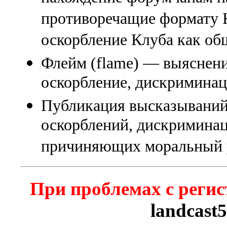
противоречащие формату К
оскорбление Клуба как об
Флейм (flame) — выяснени
оскорбление, дискриминаци
Публикация высказываний
оскорблений, дискриминац
причиняющих моральный 
При проблемах с регис
landcast