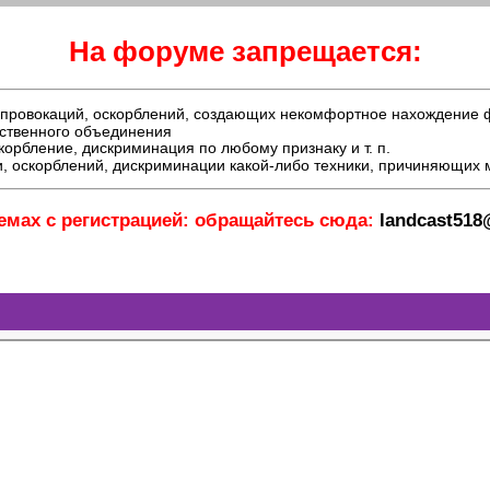
На форуме запрещается:
й, провокаций, оскорблений, создающих некомфортное нахождение
ественного объединения
орбление, дискриминация по любому признаку и т. п.
, оскорблений, дискриминации какой-либо техники, причиняющих
емах с регистрацией: обращайтесь сюда:
landcast51