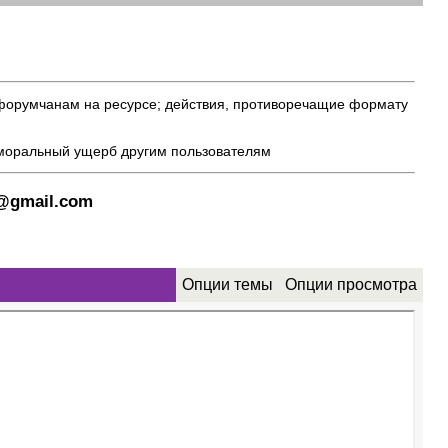
 форумчанам на ресурсе; действия, противоречащие формату
 моральный ущерб другим пользователям
8@gmail.com
Опции темы
Опции просмотра