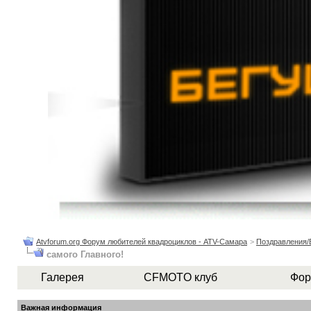
Atvforum.org Форум любителей квадроциклов - ATV-Самара
>
Поздравления/
самого Главного!
Галерея
CFMOTO клуб
Фор
Важная информация