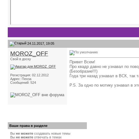
24.11.2017, 19:05
MOROZ_OFF
Свой в доску
Привет Всем!
Про квадр давно не узнавал по повод
(Безобразие!!!)
Регистрация: 02.12.2012
Года три назад узнавал в ВСК, так 
Адрес: Пенза
Сообщений: 524
P.S. За одно по мотику узнавал в э
Ваши права в разделе
Вы
не можете
создавать новые темы
Вы
не можете
отвечать в темах