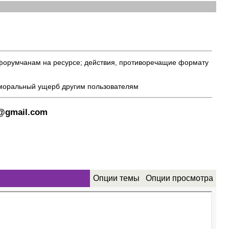
 форумчанам на ресурсе; действия, противоречащие формату
 моральный ущерб другим пользователям
8@gmail.com
Опции темы
Опции просмотра