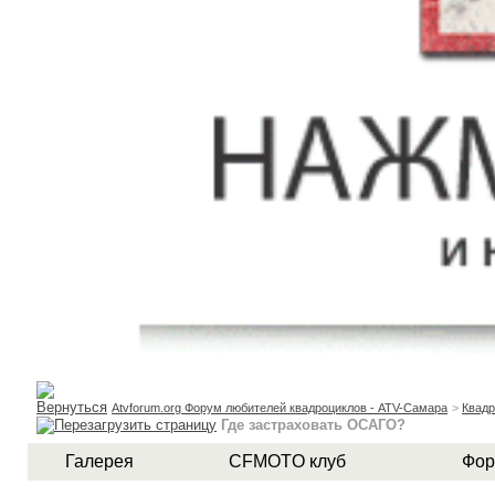
Atvforum.org Форум любителей квадроциклов - ATV-Самара
>
Квад
Где застраховать ОСАГО?
Галерея
CFMOTO клуб
Фор