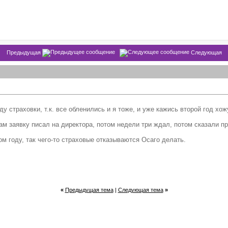
Предыдущая
Следующая
у страховки, т.к. все обленились и я тоже, и уже кажись второй год хож
там заявку писал на директора, потом недели три ждал, потом сказали пр
том году, так чего-то страховые отказываются Осаго делать.
«
Предыдущая тема
|
Следующая тема
»