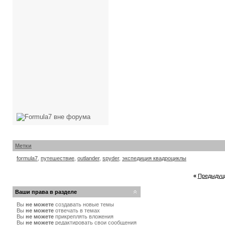
Метки
formula7
,
путешествие
,
outlander
,
spyder
,
экспедиция квадроциклы
«
Предыдущ
Ваши права в разделе
Вы
не можете
создавать новые темы
Вы
не можете
отвечать в темах
Вы
не можете
прикреплять вложения
Вы
не можете
редактировать свои сообщения