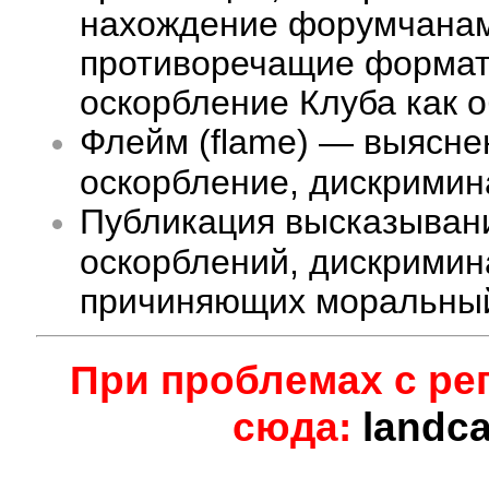
нахождение форумчанам 
противоречащие формату
оскорбление Клуба как 
Флейм (flame) — выясне
оскорбление, дискримина
Публикация высказыван
оскорблений, дискримин
причиняющих моральный
При проблемах с ре
сюда:
landc