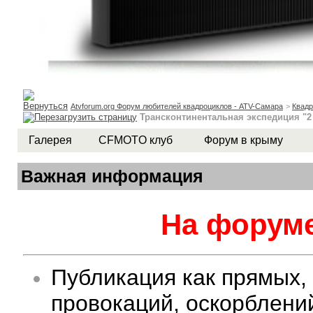
Atvforum.org Форум любителей квадроциклов - ATV-Самара
>
Квад
Трансконтинентальная экспедиция "2 
Галерея
CFMOTO клуб
Форум в крыму
Важная информация
На форуме
Публикация как прямых,
провокаций, оскорблени