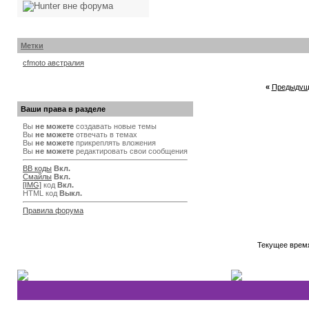
Метки
cfmoto австралия
«
Предыдущ
Ваши права в разделе
Вы
не можете
создавать новые темы
Вы
не можете
отвечать в темах
Вы
не можете
прикреплять вложения
Вы
не можете
редактировать свои сообщения
BB коды
Вкл.
Смайлы
Вкл.
[IMG]
код
Вкл.
HTML код
Выкл.
Правила форума
Текущее врем