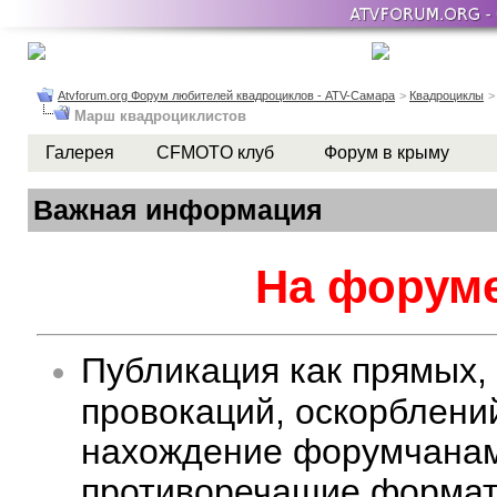
Atvforum.org Форум любителей квадроциклов - ATV-Самара
>
Квадроциклы
Марш квадроциклистов
Галерея
CFMOTO клуб
Форум в крыму
Важная информация
На форуме
Публикация как прямых,
провокаций, оскорблени
нахождение форумчанам 
противоречащие формату