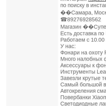
по поиску в инста
��Самара, Москов
☎89276928562
Магазин ��Супе
Есть доставка по
Работаем с 10.00
У нас:
Фонари на охоту F
Много налобных фон
Аксессуары к фон
Инструменты Lea
Завезли крутые т
Самый большой вы
Автокреления см
Повербанки Xiaom
Светодиодные лам