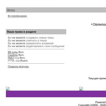
Метки
#суперфонарик
«
Предыдущ
Ваши права в разделе
Вы
не можете
создавать новые темы
Вы
не можете
отвечать в темах
Вы
не можете
прикреплять вложения
Вы
не можете
редактировать свои сообщения
BB коды
Вкл.
Смайлы
Вкл.
[IMG]
код
Вкл.
HTML код
Выкл.
Правила форума
Текущее врем
Powered b
Copyright ©2000 - 2026,