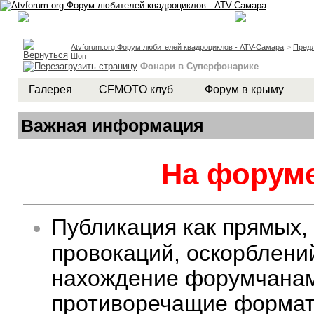
Atvforum.org Форум любителей квадроциклов - ATV-Самара
>
Предл
Шоп
Фонари в Суперфонарике
Галерея
CFMOTO клуб
Форум в крыму
Важная информация
На форуме
Публикация как прямых,
провокаций, оскорблени
нахождение форумчанам 
противоречащие формату