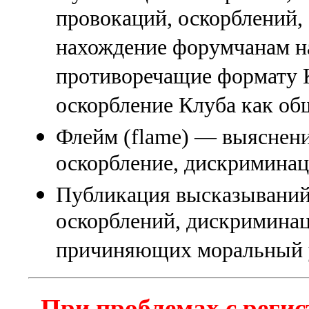
провокаций, оскорблений
нахождение форумчанам на
противоречащие формату К
оскорбление Клуба как об
Флейм (flame) — выяснени
оскорбление, дискриминаци
Публикация высказываний
оскорблений, дискриминац
причиняющих моральный 
При проблемах с регис