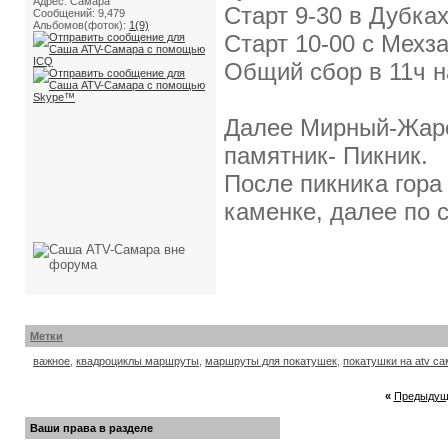
Адрес: Самара
Старт 9-30 в Дубка
Сообщений: 9,479
Альбомов(фоток):
1(9)
Старт 10-00 с Мехз
Общий сбор в 11ч н
Далее Мирный-Жаре
памятник- Пикник.
После пикника гора
каменке, далее по 
Метки
важное
,
квадроциклы маршруты
,
маршруты для покатушек
,
покатушки на atv с
«
Предыдущ
Ваши права в разделе