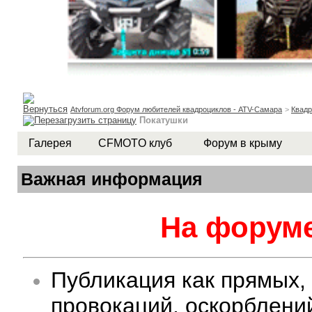
Atvforum.org Форум любителей квадроциклов - ATV-Самара
>
Квад
Покатушки
Галерея
CFMOTO клуб
Форум в крыму
Важная информация
На форуме
Публикация как прямых,
провокаций, оскорблени