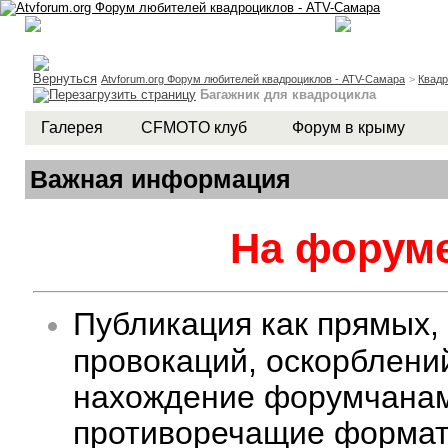
Atvforum.org Форум любителей квадроциклов - ATV-Самара
>
Квад
Багажник для квадроцикла
Галерея
CFMOTO клуб
Форум в крыму
Важная информация
На форуме
Публикация как прямых,
провокаций, оскорблени
нахождение форумчанам 
противоречащие формату