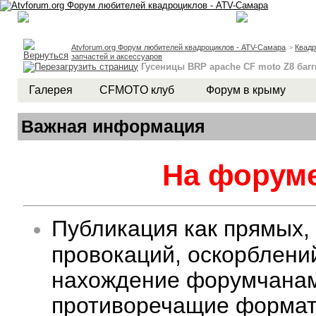
Atvforum.org Форум любителей квадроциклов - ATV-Самара
>
Квад
запчастей и аксессуаров
Гусеницы BRP apache CF moto Z8 багг
Галерея
CFMOTO клуб
Форум в крыму
Важная информация
На форуме
Публикация как прямых,
провокаций, оскорблени
нахождение форумчанам 
противоречащие формату