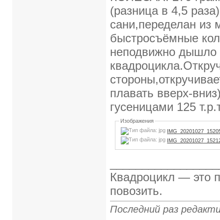
(разница в 4,5 раз
сани,переделан из 
быстросъёмные коле
неподвижно дышло 
квадроцикла.Откруч
стороны,откручива
плавать вверх-вниз
гусеницами 125 т.р
Изображения
IMG_20201027_15205
IMG_20201027_15212
_________________
Квадроцикл — это п
повозить.
Последний раз редакти