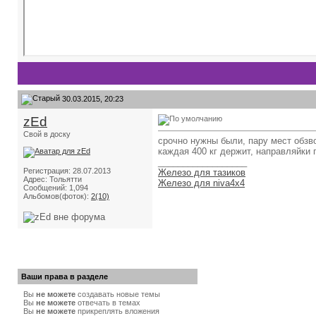
30.03.2015, 20:23
zEd
Свой в доску
срочно нужны были, пару мест обзв
каждая 400 кг держит, направляйки 
__________________
Регистрация: 28.07.2013
Железо для тазиков
Адрес: Тольятти
Железо для niva4x4
Сообщений: 1,094
Альбомов(фоток):
2(10)
Ваши права в разделе
Вы
не можете
создавать новые темы
Вы
не можете
отвечать в темах
Вы
не можете
прикреплять вложения