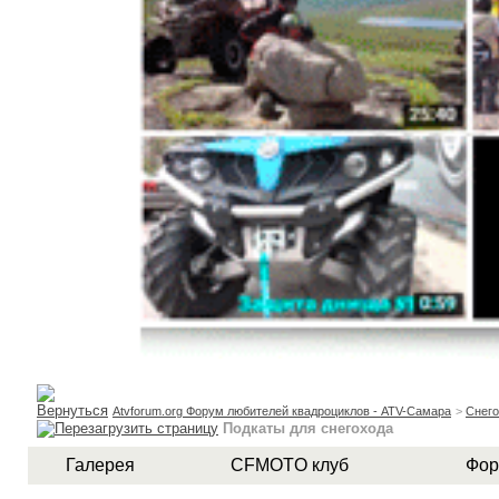
Atvforum.org Форум любителей квадроциклов - ATV-Самара
>
Снег
Подкаты для снегохода
Галерея
CFMOTO клуб
Фор