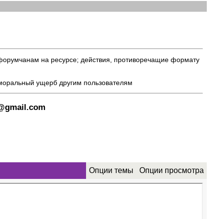
 форумчанам на ресурсе; действия, противоречащие формату
 моральный ущерб другим пользователям
8@gmail.com
Опции темы
Опции просмотра