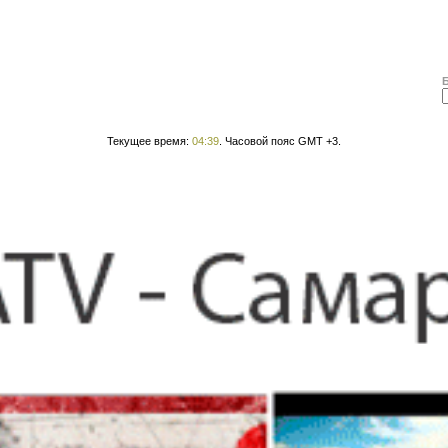
Текущее время:
04:39
. Часовой пояс GMT +3.