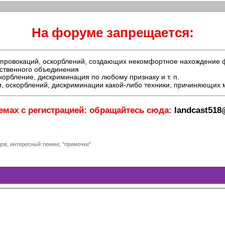
На форуме запрещается:
й, провокаций, оскорблений, создающих некомфортное нахождение
ественного объединения
орбление, дискриминация по любому признаку и т. п.
, оскорблений, дискриминации какой-либо техники, причиняющих
емах с регистрацией: обращайтесь сюда:
landcast51
ов, интересный тюнинг, "примочки"