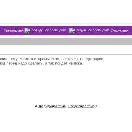
Предыдущая
Следующая
онил, нету, мимо косторамы ехал, заскочил, плодотворно
под перед надо сделать, а так пойдёт на пока.
«
Предыдущая тема
|
Следующая тема
»