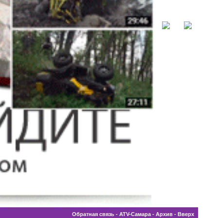
Обратная связь
-
ATV-Самара
-
Архив
-
Вверх