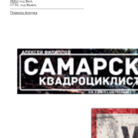
[IMG]
код
Вкл.
HTML код
Выкл.
Правила форума