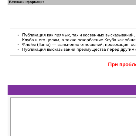
Важная информация
Публикация как прямых, так и косвенных высказывани
Клуба и его целям, а также оскорбление Клуба как общ
Флейм (flame) — выяснение отношений, провокация, оск
Публикация высказываний преимущества перед другими
При пробл