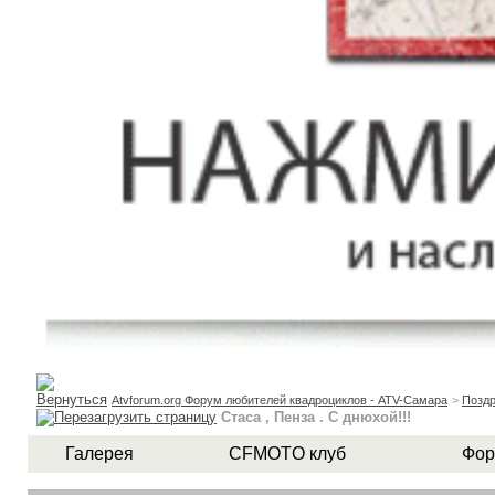
Atvforum.org Форум любителей квадроциклов - ATV-Самара
>
Поздр
Стаса , Пенза . С днюхой!!!
Галерея
CFMOTO клуб
Фор