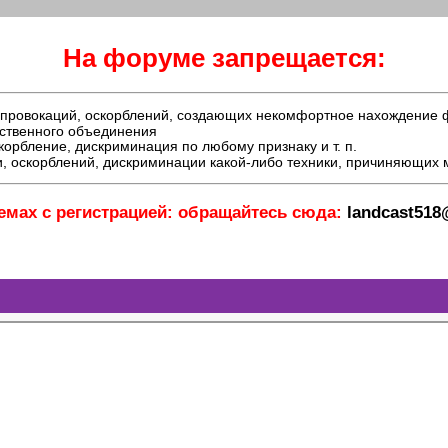
На форуме запрещается:
й, провокаций, оскорблений, создающих некомфортное нахождение
ественного объединения
орбление, дискриминация по любому признаку и т. п.
, оскорблений, дискриминации какой-либо техники, причиняющих
емах с регистрацией: обращайтесь сюда:
landcast51