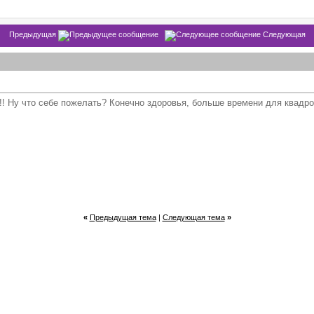
Предыдущая
Следующая
 Ну что себе пожелать? Конечно здоровья, больше времени для квадропок
«
Предыдущая тема
|
Следующая тема
»