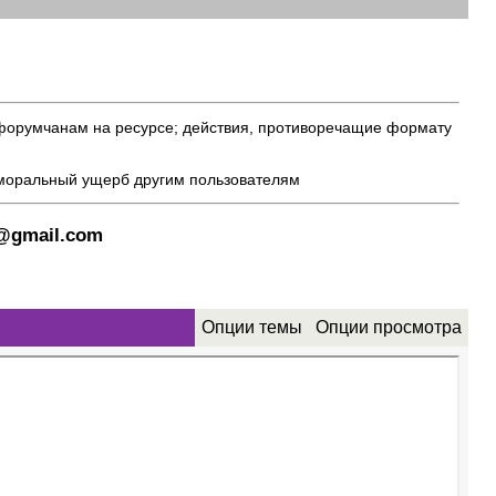
 форумчанам на ресурсе; действия, противоречащие формату
 моральный ущерб другим пользователям
8@gmail.com
Опции темы
Опции просмотра