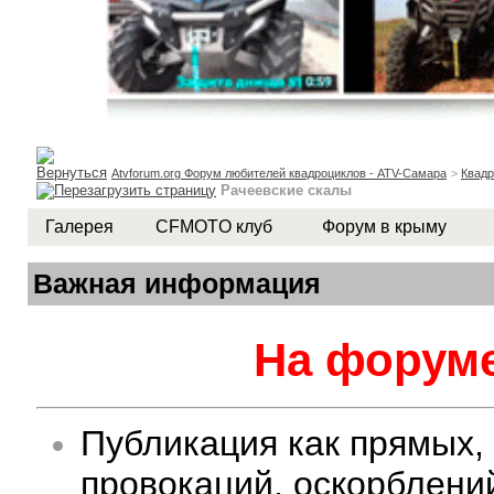
Atvforum.org Форум любителей квадроциклов - ATV-Самара
>
Квад
Рачеевские скалы
Галерея
CFMOTO клуб
Форум в крыму
Важная информация
На форуме
Публикация как прямых,
провокаций, оскорблени