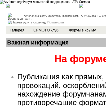
Atvforum.org Форум любителей квадроциклов - ATV-Самара
>
Снег
нами 2
Покатушки
Галерея
CFMOTO клуб
Форум в крыму
Важная информация
На форуме
Публикация как прямых,
провокаций, оскорблени
нахождение форумчанам 
противоречащие формату