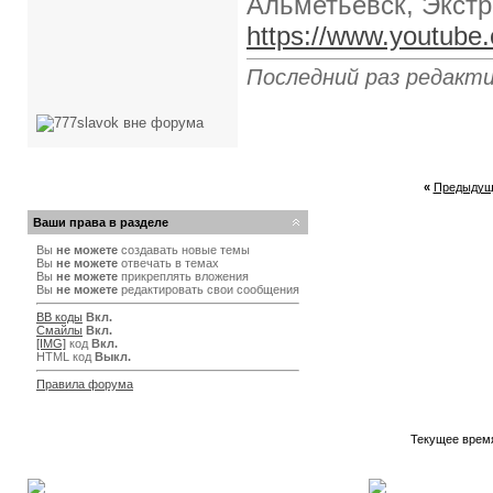
Альметьевск, Экст
https://www.youtube
Последний раз редакти
«
Предыдущ
Ваши права в разделе
Вы
не можете
создавать новые темы
Вы
не можете
отвечать в темах
Вы
не можете
прикреплять вложения
Вы
не можете
редактировать свои сообщения
BB коды
Вкл.
Смайлы
Вкл.
[IMG]
код
Вкл.
HTML код
Выкл.
Правила форума
Текущее врем