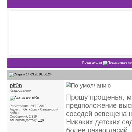
Предыдущая
14.03.2016, 00:24
pit0n
Квадроманьяк
Прошу прощенья, м
предположение выск
Регистрация: 24.12.2012
Адрес: г. Октябрьск Сызранский
соседей освещена н
район
Сообщений: 2,219
Никаких детских са
Альбомов(фоток):
1(9)
более разногласий.