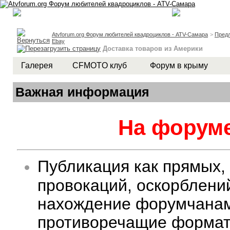
Atvforum.org Форум любителей квадроциклов - ATV-Самара
>
Предл
Ebay
Доставка товаров из Америки
Галерея
CFMOTO клуб
Форум в крыму
Важная информация
На форуме
Публикация как прямых,
провокаций, оскорблени
нахождение форумчанам 
противоречащие формату