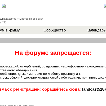
а/Подработка
>
Мастер на все руки
и ТО
ум в крыму
Сообщество
Календарь
На форуме запрещается:
й, провокаций, оскорблений, создающих некомфортное нахождение
ественного объединения
орбление, дискриминация по любому признаку и т. п.
, оскорблений, дискриминации какой-либо техники, причиняющих
емах с регистрацией: обращайтесь сюда:
landcast51
ации по ремонту мототехники