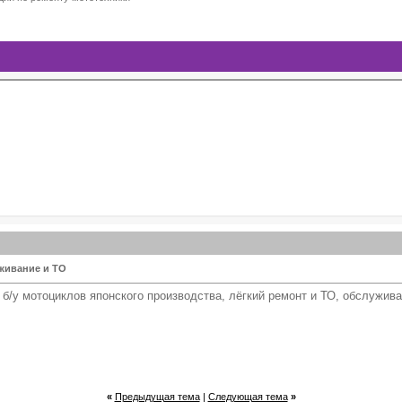
живание и ТО
 б/у мотоциклов японского производства, лёгкий ремонт и ТО, обслужив
«
Предыдущая тема
|
Следующая тема
»