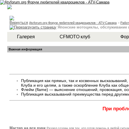
Atvforum.org Форум любителей квадроциклов - ATV-Самара
>
Работ
Японские мотоциклы, обслуживание 
Галерея
CFMOTO клуб
Фор
Важная информация
Публикация как прямых, так и косвенных высказывани
Клуба и его целям, а также оскорбление Клуба как общ
Флейм (flame) — выяснение отношений, провокация, оск
Публикация высказываний преимущества перед другими
При пробл
Мастер на все руки
Раздел создан для тех, кто готов помочь в любой ситу