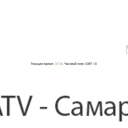
Текущее время:
16:18
. Часовой пояс GMT +3.