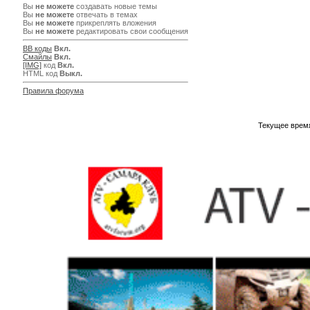
Вы
не можете
создавать новые темы
Вы
не можете
отвечать в темах
Вы
не можете
прикреплять вложения
Вы
не можете
редактировать свои сообщения
BB коды
Вкл.
Смайлы
Вкл.
[IMG]
код
Вкл.
HTML код
Выкл.
Правила форума
Текущее врем