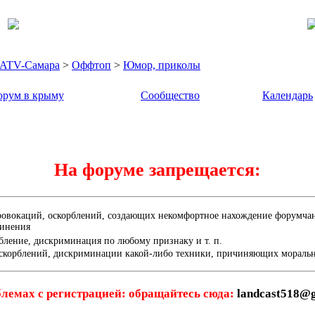
- ATV-Самара
>
Оффтоп
>
Юмор, приколы
рум в крыму
Сообщество
Календарь
На форуме запрещается:
ровокаций, оскорблений, создающих некомфортное нахождение форумчана
динения
бление, дискриминация по любому признаку и т. п.
скорблений, дискриминации какой-либо техники, причиняющих мораль
лемах с регистрацией: обращайтесь сюда:
landcast518@