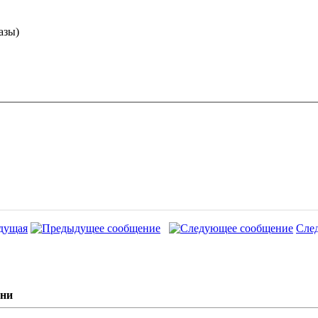
азы)
дущая
Сле
дни