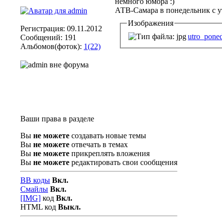
немного юмора :)
АТВ-Самара в понедельник с у
Изображения
Регистрация: 09.11.2012
utro_poned
Сообщений: 191
Альбомов(фоток):
1(22)
Ваши права в разделе
Вы
не можете
создавать новые темы
Вы
не можете
отвечать в темах
Вы
не можете
прикреплять вложения
Вы
не можете
редактировать свои сообщения
BB коды
Вкл.
Смайлы
Вкл.
[IMG]
код
Вкл.
HTML код
Выкл.