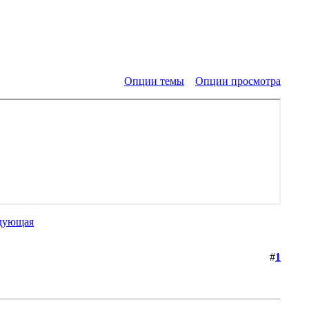
Опции темы
Опции просмотра
дующая
#
1