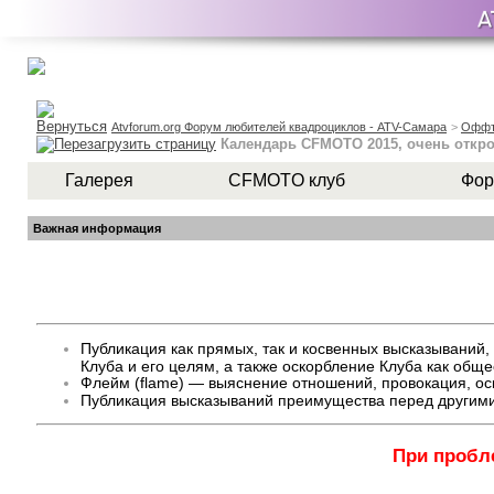
Atvforum.org Форум любителей квадроциклов - ATV-Самара
>
Оффт
Календарь CFMOTO 2015, очень откров
Галерея
CFMOTO клуб
Фор
Важная информация
Публикация как прямых, так и косвенных высказывани
Клуба и его целям, а также оскорбление Клуба как общ
Флейм (flame) — выяснение отношений, провокация, оск
Публикация высказываний преимущества перед другими
При пробл