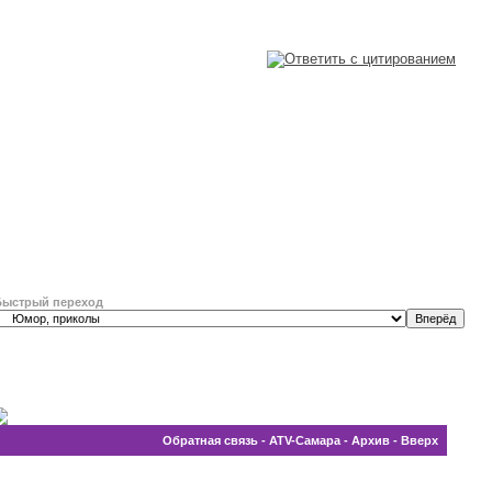
Быстрый переход
Обратная связь
-
ATV-Самара
-
Архив
-
Вверх