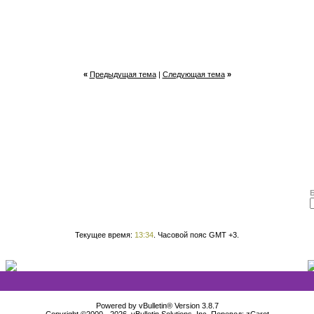
«
Предыдущая тема
|
Следующая тема
»
Текущее время:
13:34
. Часовой пояс GMT +3.
Powered by vBulletin® Version 3.8.7