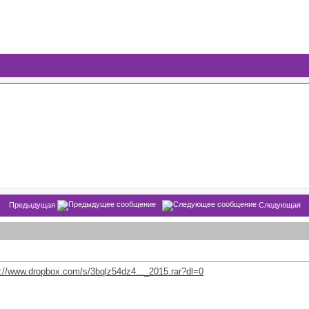
Предыдущая
Следующая
s://www.dropbox.com/s/3bqlz54dz4..._2015.rar?dl=0