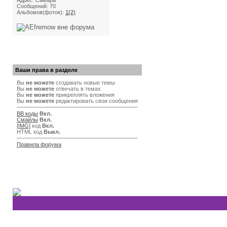
Адрес: Самара
Сообщений: 70
Альбомов(фоток):
1(2)
Ваши права в разделе
Вы
не можете
создавать новые темы
Вы
не можете
отвечать в темах
Вы
не можете
прикреплять вложения
Вы
не можете
редактировать свои сообщения
BB коды
Вкл.
Смайлы
Вкл.
[IMG]
код
Вкл.
HTML код
Выкл.
Правила форума