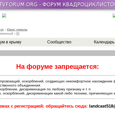
оп
>
Юмор, приколы
енный :-)))
ум в крыму
Сообщество
Календарь
На форуме запрещается:
й, провокаций, оскорблений, создающих некомфортное нахождение
ественного объединения
орбление, дискриминация по любому признаку и т. п.
, оскорблений, дискриминации какой-либо техники, причиняющих
емах с регистрацией: обращайтесь сюда:
landcast51