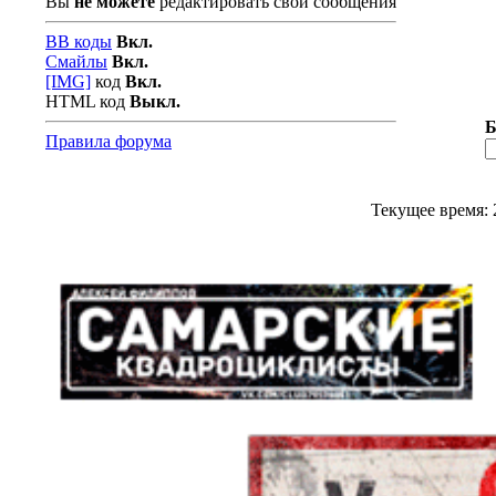
Вы
не можете
редактировать свои сообщения
BB коды
Вкл.
Смайлы
Вкл.
[IMG]
код
Вкл.
HTML код
Выкл.
Б
Правила форума
Текущее время: