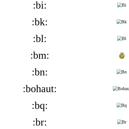
:bi:
:bk:
:bl:
:bm:
:bn:
:bohaut:
:bq:
:br: