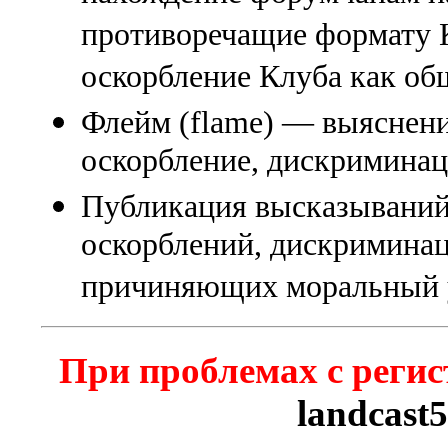
противоречащие формату К
оскорбление Клуба как об
Флейм (flame) — выяснени
оскорбление, дискриминаци
Публикация высказываний
оскорблений, дискриминац
причиняющих моральный 
При проблемах с регис
landcast