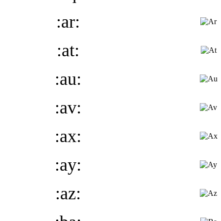
:ar:
:at:
:au:
:av:
:ax:
:ay:
:az: