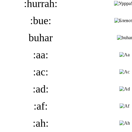
:hurrah:
:bue:
buhar
:aa:
:ac:
:ad:
:af:
:ah: