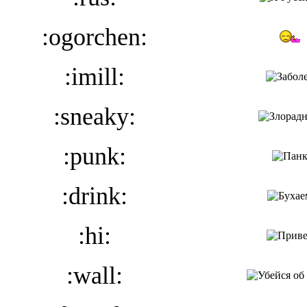
:ogorchen:
:imill:
:sneaky:
:punk:
:drink:
:hi:
:wall: