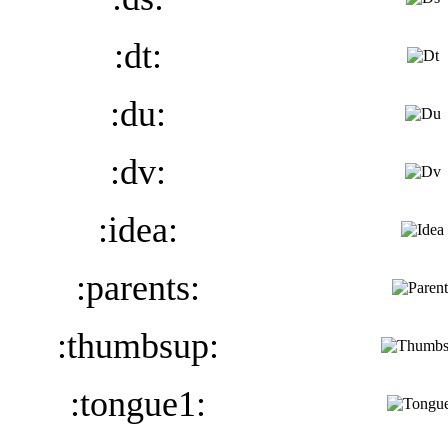
:dt:
:du:
:dv:
:idea:
:parents:
:thumbsup:
:tongue1: