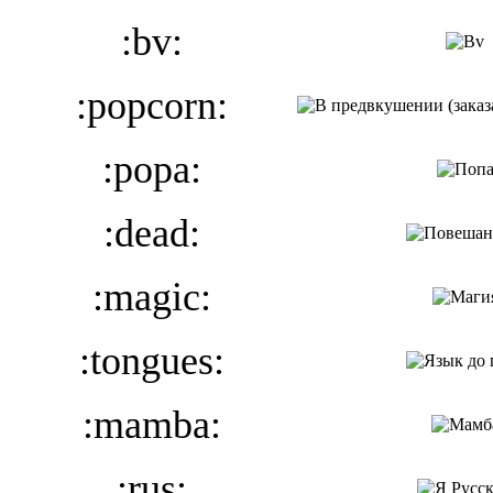
:bv:
:popcorn:
:popa:
:dead:
:magic:
:tongues:
:mamba:
:rus: