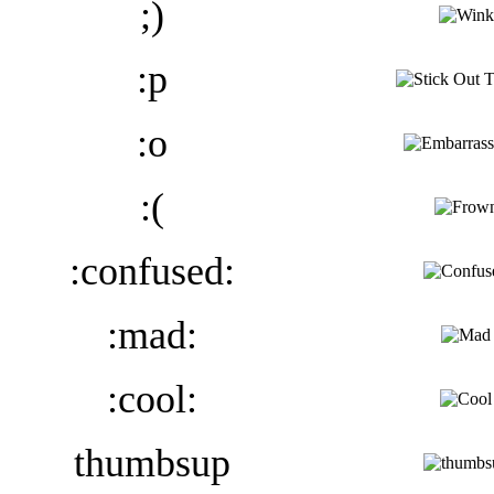
;)
:p
:o
:(
:confused:
:mad:
:cool:
thumbsup