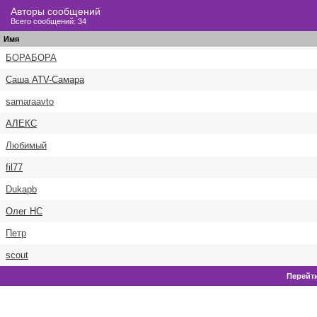
Авторы сообщений
Всего сообщений: 34
Имя
БОРАБОРА
Саша ATV-Самара
samaraavto
АЛЕКС
Любимый
fil77
Dukapb
Олег НС
Петр
scout
Перейти