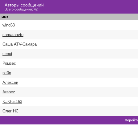
Авторы сообщений
Всего сообщений: 42
Имя
wind63
samaraavto
Саша ATV-Самара
scout
Ромзес
pit0n
Алексей
Arabez
KaKtus163
Олег НС
Перейти