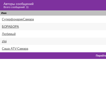
Авторы сообщений
Всего сообщений: 11
Имя
СуперфонарикСамара
БОРАБОРА
Любимый
zloi
Саша ATV-Самара
Перейти