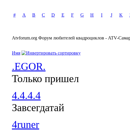
#
A
B
C
D
E
F
G
H
I
J
K
Atvforum.org Форум любителей квадроциклов - ATV-Самар
Имя
.EGOR.
Только пришел
4.4.4.4
Завсегдатай
4runer