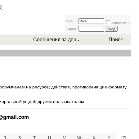
Имя
Запомнить?
Пароль
Сообщения за день
Поиск
 форумчанам на ресурсе; действия, противоречащие формату
 моральный ущерб другим пользователям
8@gmail.com
R
S
T
U
V
W
X
Y
[
Z
]