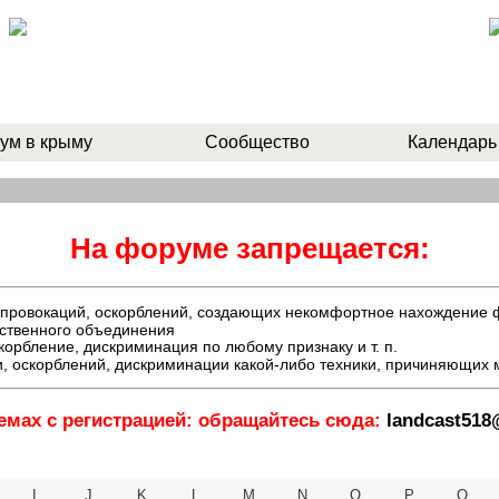
ум в крыму
Сообщество
Календарь
На форуме запрещается:
й, провокаций, оскорблений, создающих некомфортное нахождение
ественного объединения
орбление, дискриминация по любому признаку и т. п.
, оскорблений, дискриминации какой-либо техники, причиняющих
емах с регистрацией: обращайтесь сюда:
landcast51
I
J
K
L
M
N
O
P
Q