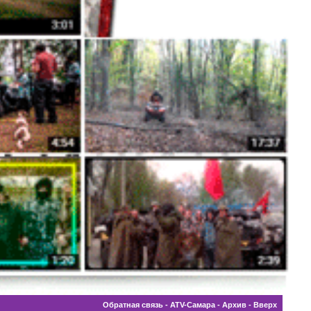
Обратная связь
-
ATV-Самара
-
Архив
-
Вверх