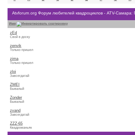
Atvforum.org Форум любителей квадроциклов - ATV-Самара:
Имя
zEd
Свой в доску
zenvik
Только пришел
zima
Только пришел
zloi
Завсегдатай
ZMEI
Бывалый
Zonder
Бывалый
zvand
Завсегдатай
ZZZ-65
Квадроманьяк