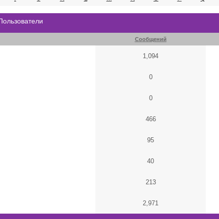
 Пользователи
Сообщений
1,094
0
0
466
95
40
213
2,971