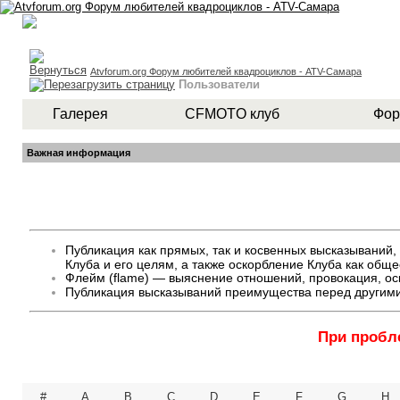
Atvforum.org Форум любителей квадроциклов - ATV-Самара
Пользователи
Галерея
CFMOTO клуб
Фор
Важная информация
Публикация как прямых, так и косвенных высказывани
Клуба и его целям, а также оскорбление Клуба как общ
Флейм (flame) — выяснение отношений, провокация, оск
Публикация высказываний преимущества перед другими
При пробл
#
A
B
C
D
E
F
G
H