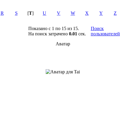
R
S
[
T
]
U
V
W
X
Y
Z
Показано с 1 по 15 из 15.
Поиск
На поиск затрачено
0.01
сек.
пользователей
Аватар