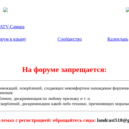
- ATV-Самара
рум в крыму
Сообщество
Календарь
На форуме запрещается:
ровокаций, оскорблений, создающих некомфортное нахождение форумчана
динения
бление, дискриминация по любому признаку и т. п.
скорблений, дискриминации какой-либо техники, причиняющих мораль
лемах с регистрацией: обращайтесь сюда:
landcast518@