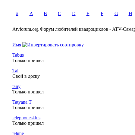
#
A
B
C
D
E
F
G
H
Atvforum.org Форум любителей квадроциклов - ATV-Самар
Имя
Tabus
Только пришел
Tai
Свой в доску
tany
Только пришел
Tatyana Т
Только пришел
telephoneskins
Только пришел
teluhe