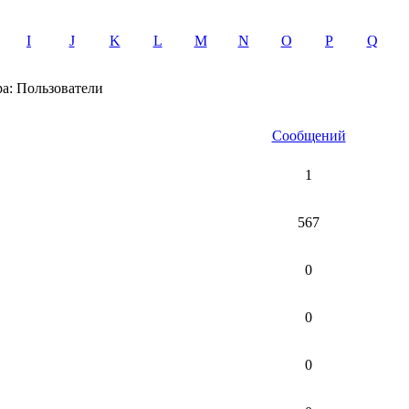
I
J
K
L
M
N
O
P
Q
а: Пользователи
Сообщений
1
567
0
0
0