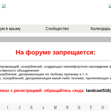
ум в крыму
Сообщество
Календарь
На форуме запрещается:
й, провокаций, оскорблений, создающих некомфортное нахождение
ественного объединения
орбление, дискриминация по любому признаку и т. п.
, оскорблений, дискриминации какой-либо техники, причиняющих
емах с регистрацией: обращайтесь сюда:
landcast51
I
J
K
L
M
N
O
P
Q