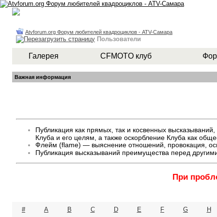
Atvforum.org Форум любителей квадроциклов - ATV-Самара
Пользователи
Галерея
CFMOTO клуб
Фор
Важная информация
Публикация как прямых, так и косвенных высказывани
Клуба и его целям, а также оскорбление Клуба как общ
Флейм (flame) — выяснение отношений, провокация, оск
Публикация высказываний преимущества перед другими
При пробл
#
A
B
C
D
E
F
G
H