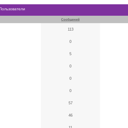
 Пользователи
Сообщений
113
0
5
0
0
0
57
46
11