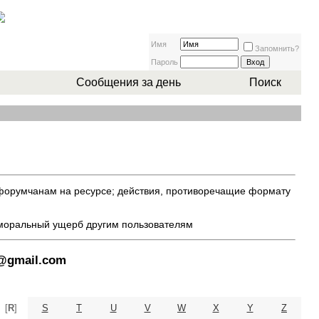
Имя
Запомнить?
Пароль
Сообщения за день
Поиск
 форумчанам на ресурсе; действия, противоречащие формату
 моральный ущерб другим пользователям
8@gmail.com
[
R
]
S
T
U
V
W
X
Y
Z