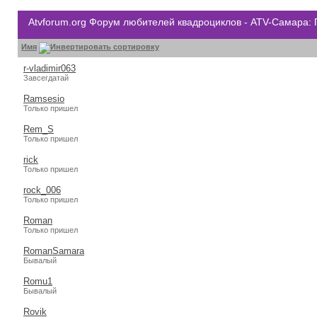
Atvforum.org Форум любителей квадроциклов - ATV-Самара:
Имя
r-vladimir063
Завсегдатай
Ramsesio
Только пришел
Rem_S
Только пришел
rick
Только пришел
rock_006
Только пришел
Roman
Только пришел
RomanSamara
Бывалый
Romu1
Бывалый
Rovik