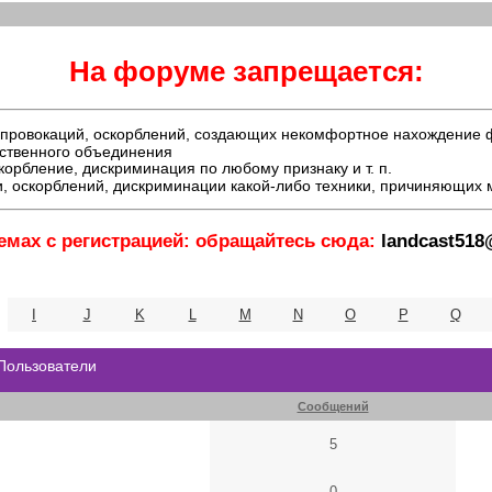
На форуме запрещается:
й, провокаций, оскорблений, создающих некомфортное нахождение
ественного объединения
орбление, дискриминация по любому признаку и т. п.
, оскорблений, дискриминации какой-либо техники, причиняющих
емах с регистрацией: обращайтесь сюда:
landcast51
I
J
K
L
M
N
O
P
Q
 Пользователи
Сообщений
5
0