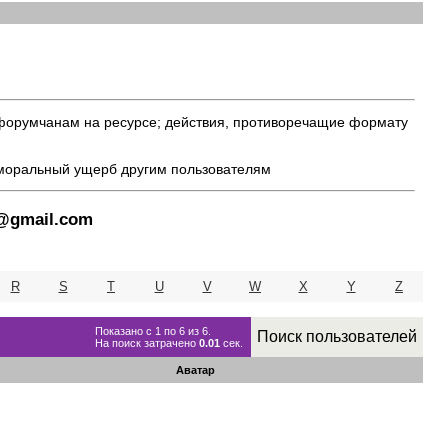
 форумчанам на ресурсе; действия, противоречащие формату
 моральный ущерб другим пользователям
8@gmail.com
R
S
T
U
V
W
X
Y
Z
Показано с 1 по 6 из 6.
Поиск пользователей
На поиск затрачено
0.01
сек.
Аватар