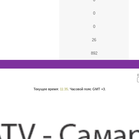
0
0
26
892
Текущее время:
11:35
. Часовой пояс GMT +3.