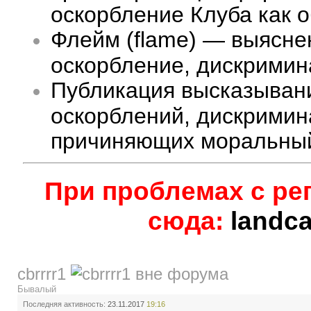
оскорбление Клуба как 
Флейм (flame) — выясне
оскорбление, дискримина
Публикация высказыван
оскорблений, дискримин
причиняющих моральный
При проблемах с ре
сюда:
landc
cbrrrr1
Бывалый
Последняя активность:
23.11.2017
19:16