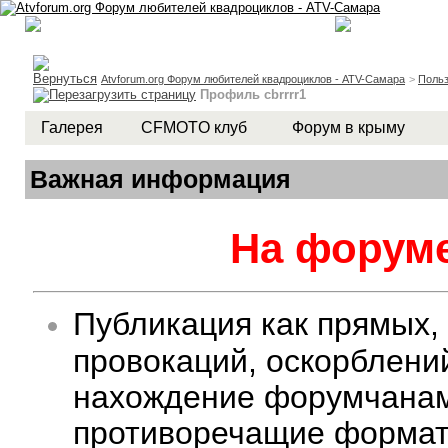
Atvforum.org Форум любителей квадроциклов - ATV-Самара
>
Польз
Профиль cbrrrr1
Галерея
CFMOTO клуб
Форум в крыму
Важная информация
На форуме
Публикация как прямых,
провокаций, оскорблени
нахождение форумчанам 
противоречащие формату