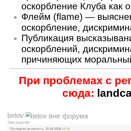
оскорбление Клуба как 
Флейм (flame) — выясне
оскорбление, дискримина
Публикация высказыван
оскорблений, дискримин
причиняющих моральный
При проблемах с ре
сюда:
landc
belov
Завсегдатай
Последняя активность:
31.03.2026
16:26