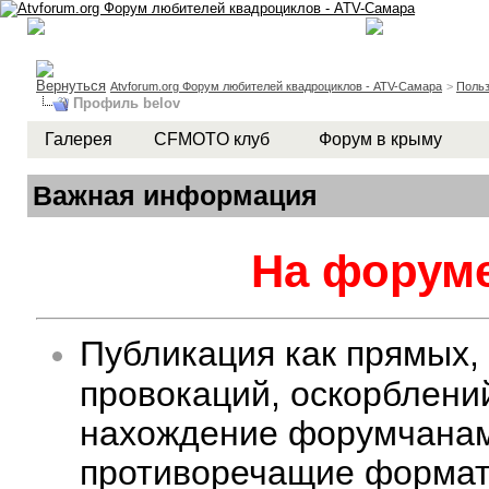
Atvforum.org Форум любителей квадроциклов - ATV-Самара
>
Польз
Профиль belov
Галерея
CFMOTO клуб
Форум в крыму
Важная информация
На форуме
Публикация как прямых,
провокаций, оскорблени
нахождение форумчанам 
противоречащие формату