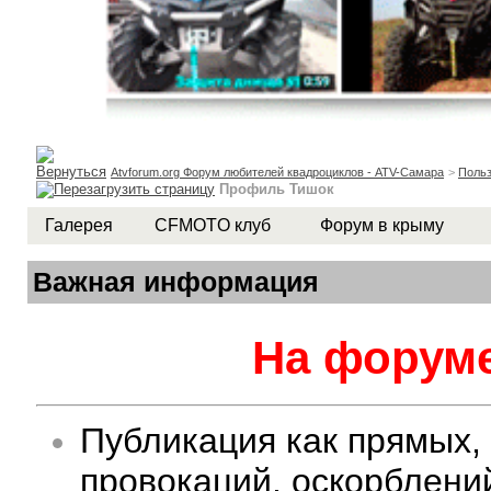
Atvforum.org Форум любителей квадроциклов - ATV-Самара
>
Польз
Профиль Тишок
Галерея
CFMOTO клуб
Форум в крыму
Важная информация
На форуме
Публикация как прямых,
провокаций, оскорблени