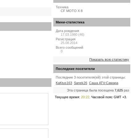
Техника
CF MOTO X 8
Мини-статистика
Дата рождения
17.03.1980 (46)
Регистрация
25.08.2014
Всего сообщений
0
Показать всю статистику
Последние посетители
Последние 3 посетителя(ей) этой страницы:
KaKtus163
Sanek26
Саша ATV-Самара
Эта страница была посещена
7,625
раз
Текущее время:
20:22
. Часовой пояс GMT +3.