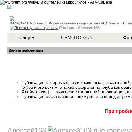
Atvforum.org Форум любителей квадроциклов - ATV-Самара
>
Польз
Профиль Алексей163
Галерея
CFMOTO клуб
Фор
Важная информация
Публикация как прямых, так и косвенных высказывани
Клуба и его целям, а также оскорбление Клуба как общ
Флейм (flame) — выяснение отношений, провокация, оск
Публикация высказываний преимущества перед другими
При пробл
Алексей163