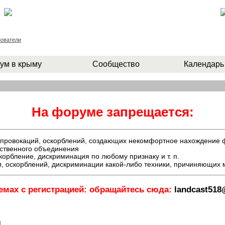
ователи
ум в крыму
Сообщество
Календарь
На форуме запрещается:
й, провокаций, оскорблений, создающих некомфортное нахождение
ественного объединения
орбление, дискриминация по любому признаку и т. п.
, оскорблений, дискриминации какой-либо техники, причиняющих
емах с регистрацией: обращайтесь сюда:
landcast51