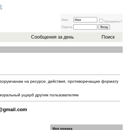
Имя
Запомнить?
Пароль
Сообщения за день
Поиск
 форумчанам на ресурсе; действия, противоречащие формату
 моральный ущерб другим пользователям
8@gmail.com
Моя техника