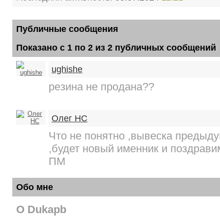
Публичные сообщения
Показано с 1 по
2
из
2
публичных сообщений
ughishe
резина не продана??
Олег НС
Что не понятно ,вывеска предыд
,будет новый именник и поздрави
ПМ
Обо мне
О Dukapb