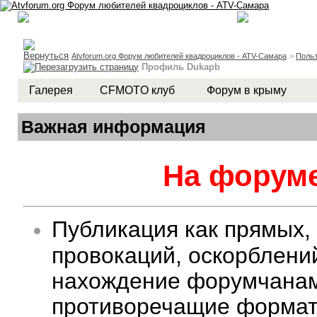
Atvforum.org Форум любителей квадроциклов - ATV-Самара
>
Польз
Профиль Dukapb
Галерея
CFMOTO клуб
Форум в крыму
Важная информация
На форуме
Публикация как прямых,
провокаций, оскорблени
нахождение форумчанам 
противоречащие формату