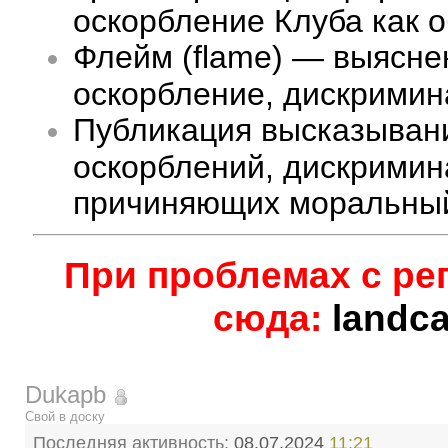
оскорбление Клуба как 
Флейм (flame) — выясне
оскорбление, дискримина
Публикация высказыван
оскорблений, дискримин
причиняющих моральный
При проблемах с ре
сюда:
landc
Dukapb
Свой в доску
Последняя активность:
08.07.2024
11:21