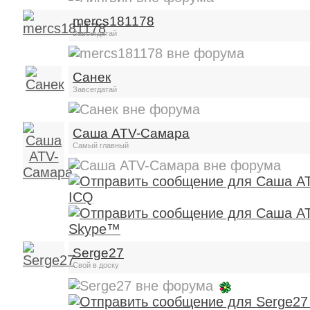
mercs181178
Завсегдатай
Санек
Завсегдатай
Саша ATV-Самара
Самый главный
Serge27
Свой в доску