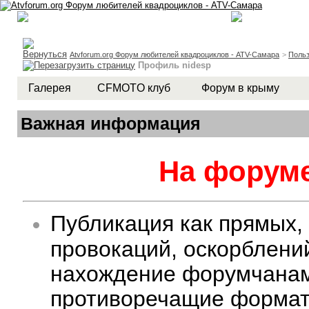
Atvforum.org Форум любителей квадроциклов - ATV-Самара
>
Польз
Профиль nidesp
Галерея
CFMOTO клуб
Форум в крыму
Важная информация
На форуме
Публикация как прямых,
провокаций, оскорблени
нахождение форумчанам 
противоречащие формату