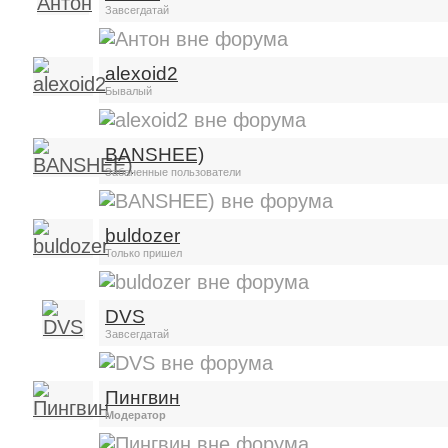
Завсегдатай
alexoid2
Бывалый
BANSHEE)
Забаненные пользователи
buldozer
Только пришел
DVS
Завсегдатай
Пингвин
Модератор