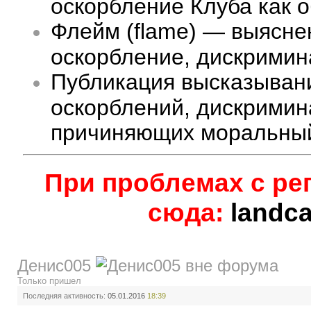
оскорбление Клуба как 
Флейм (flame) — выясне
оскорбление, дискримина
Публикация высказыван
оскорблений, дискримин
причиняющих моральный
При проблемах с ре
сюда:
landc
Денис005
Только пришел
Последняя активность:
05.01.2016
18:39