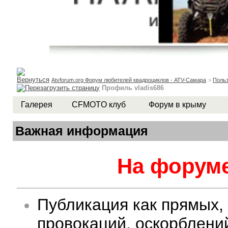
Atvforum.org Форум любителей квадроциклов - ATV-Самара
>
Польз
Профиль vladis686
Галерея
CFMOTO клуб
Форум в крыму
Важная информация
На форуме
Публикация как прямых,
провокаций, оскорблени