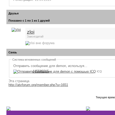
Друзья
Показано с 1 по 1 из 1 друзей
zloi
Завсегдатай
Связь
Система мгновенных сообщений
Отправить сообщение для demon, используя...
445566015
ICQ
Эта страница
http://atvforum.org/member.php?u=1651
Текущее врем