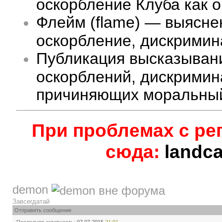
оскорбление Клуба как 
Флейм (flame) — выясне
оскорбление, дискримина
Публикация высказыван
оскорблений, дискримин
причиняющих моральный
При проблемах с ре
сюда:
landc
demon
Завсегдатай
Отправить сообщение