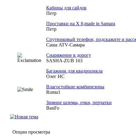
Кабины для сайдов
Петр
Проставки на Х 8,made in Samara
Петр
Спутниковый телефон, подскажите и расс
Саша ATV-Самара
Снаряжение в дорогу
SASHA-ZUB 163
Багажник для квадроцикла
Олег НС
Влагостойкие комбинезоны
Romu1
Зимние шлемы, очки, перчатки
Basil'o
Опции просмотра