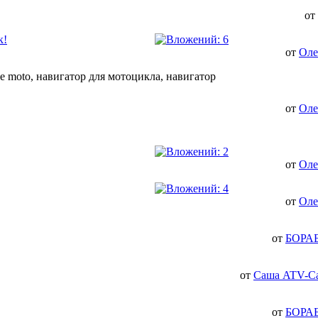
от
к!
от
Оле
от
Оле
от
Оле
от
Оле
от
БОРА
от
Саша ATV-С
от
БОРА