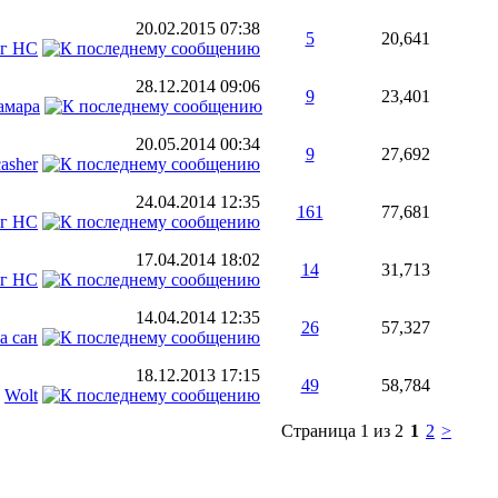
20.02.2015
07:38
5
20,641
г НС
28.12.2014
09:06
9
23,401
амара
20.05.2014
00:34
9
27,692
asher
24.04.2014
12:35
161
77,681
г НС
17.04.2014
18:02
14
31,713
г НС
14.04.2014
12:35
26
57,327
а сан
18.12.2013
17:15
49
58,784
т
Wolt
Страница 1 из 2
1
2
>