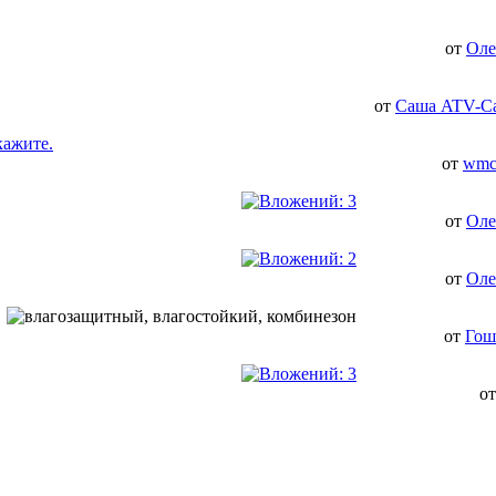
от
Оле
от
Саша ATV-С
кажите.
от
wmc
от
Оле
от
Оле
от
Гош
о