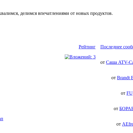
хвалимся, делимся впечатлениями от новых продуктов.
Рейтинг
Последнее соо
от
Саша ATV-С
от
Brandt 
от
FU
от
БОРА
ап
от
AEfr