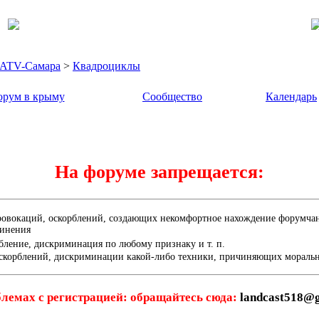
- ATV-Самара
>
Квадроциклы
рум в крыму
Сообщество
Календарь
На форуме запрещается:
ровокаций, оскорблений, создающих некомфортное нахождение форумчана
динения
бление, дискриминация по любому признаку и т. п.
скорблений, дискриминации какой-либо техники, причиняющих мораль
лемах с регистрацией: обращайтесь сюда:
landcast518@