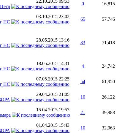
22.10.2015
09:53
0
16,815
Петр
03.10.2015
23:02
65
57,746
г НС
28.05.2015
13:16
83
71,418
г НС
18.05.2015
14:31
4
24,742
г НС
07.05.2015
22:25
54
61,950
г НС
29.04.2015
21:05
10
26,122
БОРА
15.04.2015
19:53
21
39,988
амара
01.04.2015
15:43
10
32,963
БОРА