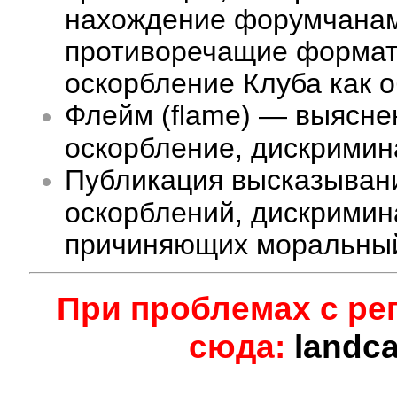
нахождение форумчанам 
противоречащие формату
оскорбление Клуба как 
Флейм (flame) — выясне
оскорбление, дискримина
Публикация высказыван
оскорблений, дискримин
причиняющих моральный
При проблемах с ре
сюда:
landc