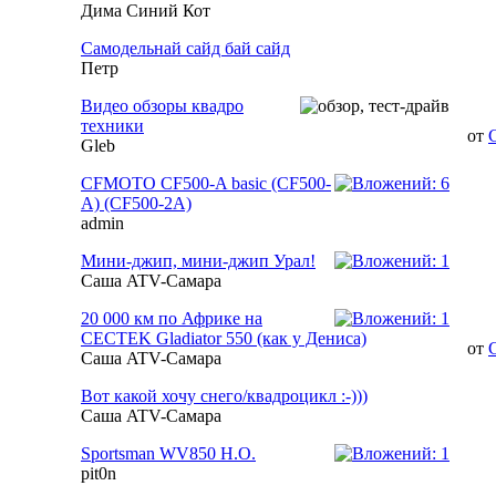
Дима Синий Кот
Самодельнай сайд бай сайд
Петр
Видео обзоры квадро
техники
от
Gleb
CFMOTO CF500-A basic (CF500-
A) (CF500-2A)
admin
Мини-джип, мини-джип Урал!
Саша ATV-Самара
20 000 км по Африке на
CECTEK Gladiator 550 (как у Дениса)
от
Саша ATV-Самара
Вот какой хочу снего/квадроцикл :-)))
Саша ATV-Самара
Sportsman WV850 H.O.
pit0n