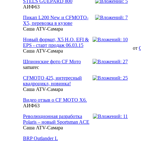
STELS GUEPARD 800
АИФ63
Пикап L200 New и CFMOTO-
Х5, перевозка в кузове
Саша ATV-Самара
Новый формат, Х5 Н.О. EFI &
EPS - старт продаж 06.03.15
от
Саша ATV-Самара
Шпионские фото CF Мото
samarec
CFMOTO 425, интересный
квадроцикл, новинка!
Саша ATV-Самара
Видео отзыв о CF MOTO X6.
АИФ63
Революционная разработка
Polaris – новый Sportsman ACE
Саша ATV-Самара
BRP Outlander L