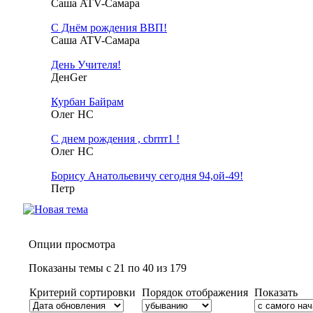
Саша ATV-Самара
С Днём рождения ВВП!
Саша ATV-Самара
День Учителя!
ДенGer
Курбан Байрам
Олег НС
С днем рождения , cbrrrr1 !
Олег НС
Борису Анатольевичу сегодня 94,ой-49!
Петр
Опции просмотра
Показаны темы с 21 по 40 из 179
Критерий сортировки
Порядок отображения
Показать