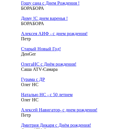
Гошу сана с Днем Рождения !
БОРАБОРА
Диму !С днем варенья !
БОРАБОРА
Алексея АИФ - с днем рождения!
Петр
Старый Новый Год!
ДенGer
ОлегаНС с Днём рождения!
Саша ATV-Самара
Гурама с ДР
Олег НС
Наталью НС - с 50 летием
Олег НС
Алексей Навигатор- с днем рождения!
Петр
Дмитрия Дикаря с Днём рождения!