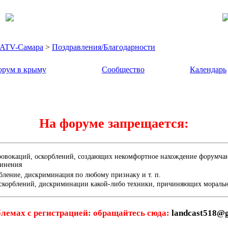
- ATV-Самара
>
Поздравления/Благодарности
рум в крыму
Сообщество
Календарь
На форуме запрещается:
ровокаций, оскорблений, создающих некомфортное нахождение форумчана
динения
бление, дискриминация по любому признаку и т. п.
скорблений, дискриминации какой-либо техники, причиняющих мораль
лемах с регистрацией: обращайтесь сюда:
landcast518@