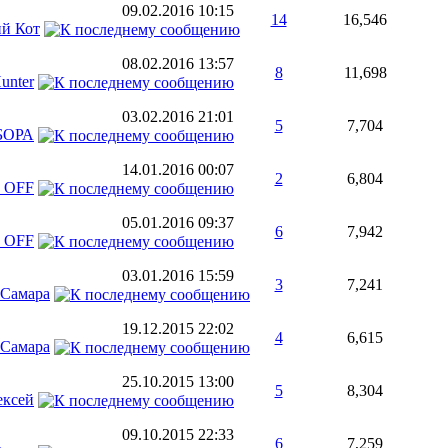
09.02.2016
10:15
14
16,546
й Кот
08.02.2016
13:57
8
11,698
unter
03.02.2016
21:01
5
7,704
БОРА
14.01.2016
00:07
2
6,804
_OFF
05.01.2016
09:37
6
7,942
_OFF
03.01.2016
15:59
3
7,241
Самара
19.12.2015
22:02
4
6,615
Самара
25.10.2015
13:00
5
8,304
ексей
09.10.2015
22:33
6
7,259