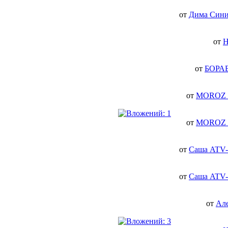
от
Дима Сини
от
H
от
БОРА
от
MOROZ
от
MOROZ
от
Саша ATV-
от
Саша ATV-
от
Ал