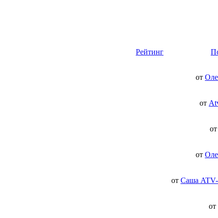
Рейтинг
П
от
Оле
от
At
о
от
Оле
от
Саша ATV-
от