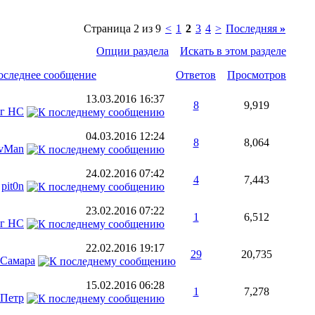
Страница 2 из 9
<
1
2
3
4
>
Последняя
»
Опции раздела
Искать в этом разделе
оследнее сообщение
Ответов
Просмотров
13.03.2016
16:37
8
9,919
г НС
04.03.2016
12:24
8
8,064
vMan
24.02.2016
07:42
4
7,443
т
pit0n
23.02.2016
07:22
1
6,512
г НС
22.02.2016
19:17
29
20,735
Самара
15.02.2016
06:28
1
7,278
Петр