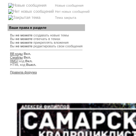
Новые сообщения
Нет новых сообщений
Тема закрыта
Ваши права в разделе
Вы
не можете
создавать новые темы
Вы
не можете
отвечать в темах
Вы
не можете
прикреплять вложения
Вы
не можете
редактировать свои сообщения
BB коды
Вкл.
Смайлы
Вкл.
[IMG]
код
Вкл.
HTML код
Выкл.
Правила форума