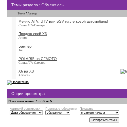
Темы раздела
: Обменяюсь
Тема
/
Автор
Меняю ATV, UTV или SSV на легковой автомобиль!
Саша ATV-Самара
Продаю свой X6
Artem
Бампер
Tai
POLARIS на CFMOTO
Саша ATV-Самара
X6 на X8
Алексей
Опции просмотра
Показаны темы с 1 по 5 из 5
Критерий сортировки
Порядок отображения
Показать