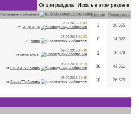
Опции раздела
Искать в этом разделе
Последнее сообщение
Ответов
Просмотров
12.11.2015
20:49
3
30,355
от
БОРАБОРА
28.09.2015
19:03
0
14,022
от
Artem
09.03.2015
15:49
1
16,378
от
samara-river
05.03.2014
08:18
36
44,361
от
Саша ATV-Самара
05.02.2013
23:45
10
26,679
от
Саша ATV-Самара