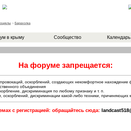
роциклы
>
Барахолка
ум в крыму
Сообщество
Календарь
На форуме запрещается:
й, провокаций, оскорблений, создающих некомфортное нахождение
ественного объединения
орбление, дискриминация по любому признаку и т. п.
, оскорблений, дискриминации какой-либо техники, причиняющих
емах с регистрацией: обращайтесь сюда:
landcast51