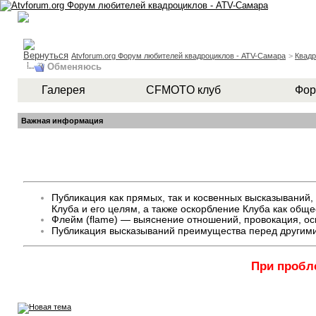
Atvforum.org Форум любителей квадроциклов - ATV-Самара
>
Квад
Обменяюсь
Галерея
CFMOTO клуб
Фор
Важная информация
Публикация как прямых, так и косвенных высказывани
Клуба и его целям, а также оскорбление Клуба как общ
Флейм (flame) — выяснение отношений, провокация, оск
Публикация высказываний преимущества перед другими
При пробл