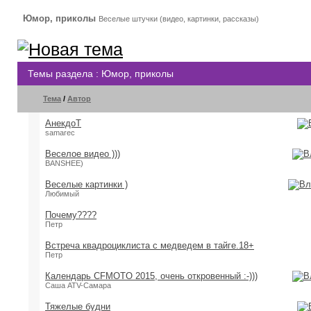
Юмор, приколы
Веселые штучки (видео, картинки, рассказы)
Темы раздела
: Юмор, приколы
Тема
/
Автор
АнекдоТ
samarec
Веселое видео )))
BANSHEE)
Веселые картинки )
Любимый
Почему????
Петр
Встреча квадроциклиста с медведем в тайге.18+
Петр
Календарь CFMOTO 2015, очень откровенный :-)))
Саша ATV-Самара
Тяжелые будни