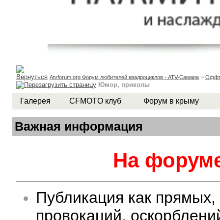
Atvforum.org Форум любителей квадроциклов - ATV-Самара
>
Оффт
Юмор, приколы
Галерея
CFMOTO клуб
Форум в крыму
Важная информация
На форуме
Публикация как прямых,
провокаций, оскорблени