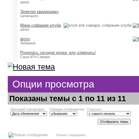
admin
Электро квадроцикл
samaraavto
Мини собрание клуба
admin
фото
Любимый
Родилась сегодня дочка, еду отмечать!
Саша ATV-Самара
Опции просмотра
Показаны темы с 1 по 11 из 11
Критерий сортировки
Порядок отображения
Показать
Новые сообщения