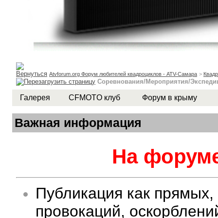
Atvforum.org Форум любителей квадроциклов - ATV-Самара
>
Квад
Соревнования/Мероприятия/Экспеди
Галерея
CFMOTO клуб
Форум в крыму
Важная информация
На форуме
Публикация как прямых,
провокаций, оскорблени