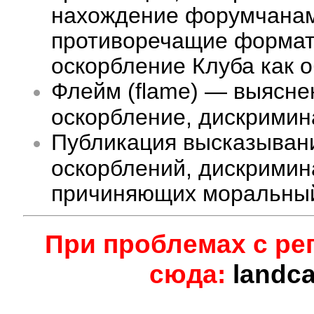
нахождение форумчанам 
противоречащие формату
оскорбление Клуба как 
Флейм (flame) — выясне
оскорбление, дискримина
Публикация высказыван
оскорблений, дискримин
причиняющих моральный
При проблемах с ре
сюда:
landc