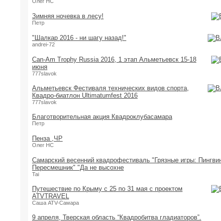
Олег НС
Зимняя ночевка в лесу!
Петр
"Шалкар 2016 - ни шагу назад!"
andrei-72
Can-Am Trophy Russia 2016, 1 этап Альметьевск 15-18
июня
777slavok
Альметьевск Фестиваля технических видов спорта,
Квадро-биатлон Ultimatumfest 2016
777slavok
Благотворительная акция Квадроклубасамара
Петр
Пенза ,ЧР
Олег НС
Самарский весенний квадрофестиваль "Грязные игры: Пингви
Пересмешник" "Да не высохне
Tai
Путешествие по Крыму с 25 по 31 мая с проектом
ATVTRAVEL
Саша ATV-Самара
9 апреля, Тверская область “Квадробитва гладиаторов”.