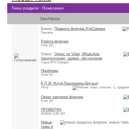
Темы раздела
: Пожелания
Тема
/
Автор
Важно:
Правила форума АтвСамара
Пингвин
Работа форума
Олег НС
Опрос:
Опрос по Viber, WhatsApp,
предпочтения, заявки, обсуждения
Саша ATV-Самара
Проблема
Олег НС
К П Д! (Клуб-Поддержка-Друзья)
Петр
Окрас картинки форума
Олег НС
ПРОВЕРКА
SASHA-ZUB 163
Новые
темы и