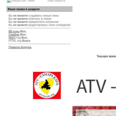
Тема закрыта
Ваши права в разделе
Вы
не можете
создавать новые темы
Вы
не можете
отвечать в темах
Вы
не можете
прикреплять вложения
Вы
не можете
редактировать свои сообщения
BB коды
Вкл.
Смайлы
Вкл.
[IMG]
код
Вкл.
HTML код
Выкл.
Правила форума
Текущее врем