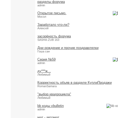
разделы форума
admin
Открытое письмо.
Мосол
Заработало что-ли?
Алексей
засорёность форума
SASHA-ZUB 163
Дни рождение и прочие поздравлялки
Гоша сан
Серия №59
admin
ду***ж...
Любимый
Корректность объяв в разделе КуплиПродажи
RomanSamara
"выбор квадроцикла"
Любимый
bb коды vbulletin
admin
мат - автомат