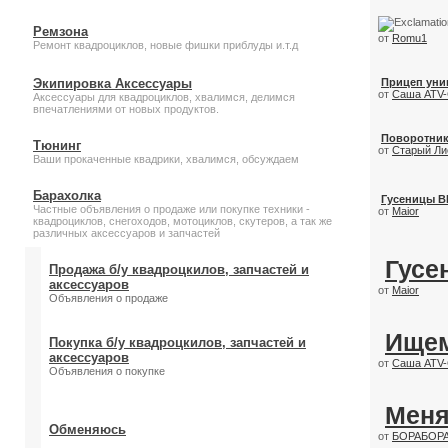
Ремзона
от
Romu1
Ремонт квадроциклов, новые фишки приблуды и.т.д
Экипировка Аксессуары
Прицеп уни
от
Саша ATV
Аксессуары для квадроциклов, хвалимся, делимся
впечатлениями от новых продуктов.
Поворотник
Тюнинг
от
Старый Ли
Ваши прокаченные квадрики, хвалимся, обсуждаем
Барахолка
Гусеницы BR
Частные объявления о продаже или покупке техники -
от
Maior
квадроциклов, снегоходов, мотоциклов, скутеров, а так же
различных аксессуаров и запчастей
Гусе
Продажа б/у квадроцкилов, запчастей и
аксессуаров
от
Maior
Объявления о продаже
Ищем
Покупка б/у квадроцкилов, запчастей и
аксессуаров
от
Саша ATV
Объявления о покупке
Меня
Обменяюсь
от
БОРАБОР