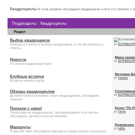
Квадроциклы
В этом разделе обсуждаем квадроциклы и всё что связано с 
Подразделы
: Квадроциклы
Раздел
Выбор квадроцикла
от
БОРАБОР
помощь и советы в выборе квадроцикла, а так же вопросы и
ответы
Марш квадр
Новости
от
БОРАБОР
Из жизни квадроиндустрии
Мотомир Вя
Клубные встречи
от
Hunter
Встречи нашего клуба.
Обзоры квадроциклов
Спортивный
от
БОРАБОР
Делимся впечатлениями своих квадроциклов, обсуждаем
новинки
Поехали с нами!
Круиз "По Р
от
Петр
Покатушки на квадроциклах, договариваемся о встречах,
обсуждаем, делимся впечатлениями
Рачеевские
Маршруты
от
pit0n
В данной теме обсуждаем маршруты предстоящих покатушек