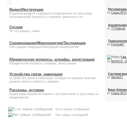
Видео/Инструкции
Регулировка
от
Саша ATV
В данном разделе содержатся видеоролики по просьбам
пользователей (вопросы установки, ремонта и.т.п)
Альметьевск
Соседи
от
777slavok
Те, кто рядом с нами
Трансконтин
Соревнования/Мероприятия/Экспедиции
от
Formula7
Обсуждаем грядущие/прошедшие мероприятия
Где
Юридические вопросы, штрафы, регистрации
от
MOROZ_O
Юридические вопросы, штрафы, регистрации.
Устройства связи, навигация
Система ви
от
Serge27
устройства связи и навигации, которые по вашему мнению
должны присутствовать у каждого
Рассказы, истории
Брат-близне
от
Саша ATV
будем рады вашим историям о путешествиях и прогулках на
квадроциклах
Есть новые сообщения
Нет новых сообщений